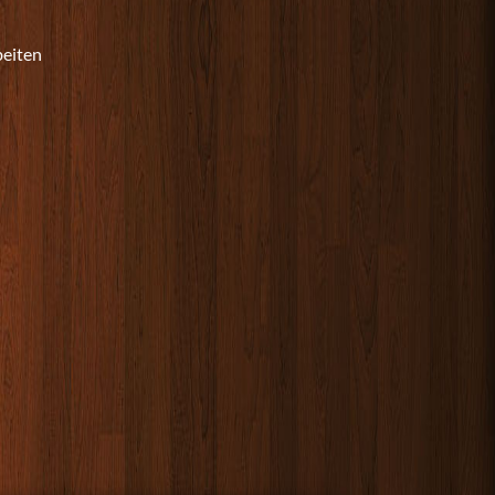
beiten
n