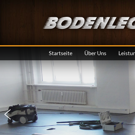
Startseite
Über Uns
Leistu
Lamin
Parke
Diele
PVC, 
Teppi
Linol