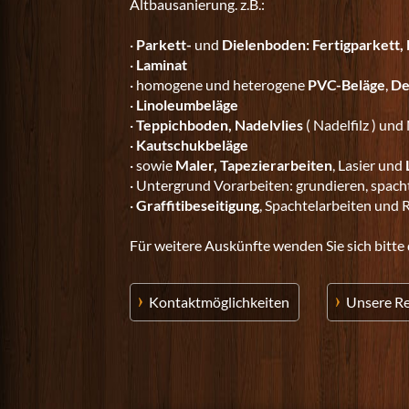
Altbausanierung. z.B.:
·
Parkett-
und
Dielenboden: Fertigparkett,
·
Laminat
· homogene und heterogene
PVC-Beläge
,
De
·
Linoleumbeläge
·
Teppichboden, Nadelvlies
( Nadelfilz ) und
·
Kautschukbeläge
· sowie
Maler, Tapezierarbeiten
, Lasier und
· Untergrund Vorarbeiten: grundieren, spacht
·
Graffitibeseitigung
, Spachtelarbeiten und 
Für weitere Auskünfte wenden Sie sich bitte
Kontaktmöglichkeiten
Unsere R