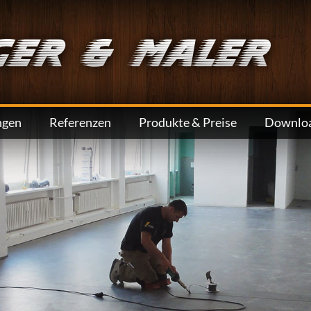
ngen
Referenzen
Produkte & Preise
Downlo
Bildergalerie
at
Innen und Aussen
Videos
tt
Schimmelschutz
n
Reibeputz
Vinyl, Designbeläge
Tapeten
ch
Vorarbeiten
eum
Graffitibeseitigung